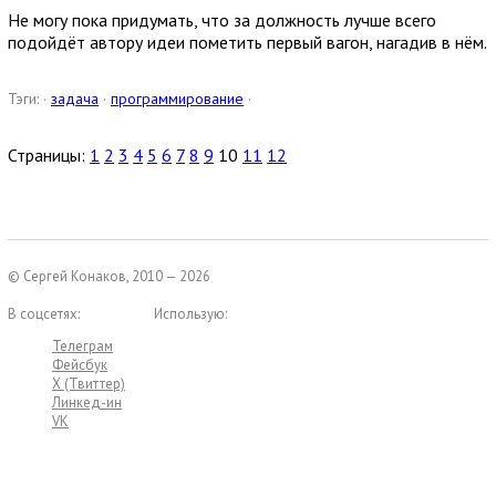
Не могу пока придумать, что за должность лучше всего
подойдёт автору идеи пометить первый вагон, нагадив в нём.
Тэги: ·
задача
·
программирование
·
Страницы:
1
2
3
4
5
6
7
8
9
10
11
12
© Сергей Конаков, 2010 — 2026
В соцсетях:
Использую:
Телеграм
Фейсбук
X (Твиттер)
Линкед-ин
VK