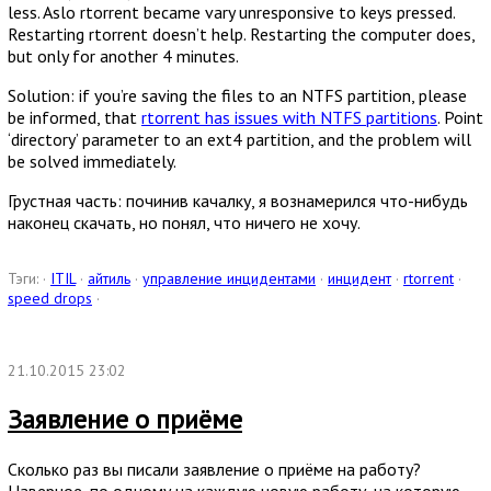
less. Aslo rtorrent became vary unresponsive to keys pressed.
Restarting rtorrent doesn’t help. Restarting the computer does,
but only for another 4 minutes.
Solution: if you’re saving the files to an NTFS partition, please
be informed, that
rtorrent has issues with NTFS partitions
. Point
‘directory’ parameter to an ext4 partition, and the problem will
be solved immediately.
Грустная часть: починив качалку, я вознамерился что-нибудь
наконец скачать, но понял, что ничего не хочу.
Тэги: ·
ITIL
·
айтиль
·
управление инцидентами
·
инцидент
·
rtorrent
·
speed drops
·
21.10.2015 23:02
Заявление о приёме
Сколько раз вы писали заявление о приёме на работу?
Наверное, по одному на каждую новую работу, на которую