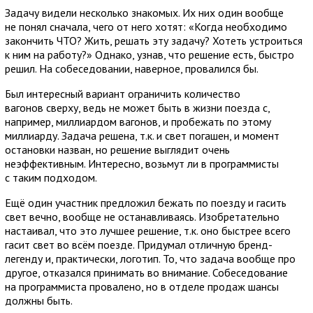
Задачу видели несколько знакомых. Их них один вообще
не понял сначала, чего от него хотят: «Когда необходимо
закончить ЧТО? Жить, решать эту задачу? Хотеть устроиться
к ним на работу?» Однако, узнав, что решение есть, быстро
решил. На собеседовании, наверное, провалился бы.
Был интересный вариант ограничить количество
вагонов сверху, ведь не может быть в жизни поезда с,
например, миллиардом вагонов, и пробежать по этому
миллиарду. Задача решена, т.к. и свет погашен, и момент
остановки назван, но решение выглядит очень
неэффективным. Интересно, возьмут ли в программисты
с таким подходом.
Ещё один участник предложил бежать по поезду и гасить
свет вечно, вообще не останавливаясь. Изобретательно
настаивал, что это лучшее решение, т.к. оно быстрее всего
гасит свет во всём поезде. Придумал отличную бренд-
легенду и, практически, логотип. То, что задача вообще про
другое, отказался принимать во внимание. Собеседование
на программиста провалено, но в отделе продаж шансы
должны быть.