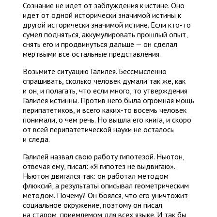
Сознание не идет от заблуждения к истине. Оно
идет от одной исторически значимой истины к
другой исторически значимой истине. Если кто-то
сумел подняться, аккумулировать прошлый опыт,
снять его и продвинуться дальше — он сделал
мертвыми все остальные представления.
Возьмите ситуацию Галилея. Бессмысленно
спрашивать, сколько человек думали так же, как
и он, и полагать, что если много, то утверждения
Галилея истинны. Против него была огромная мощь
перипатетиков, и всего каких-то восемь человек
понимали, о чем речь. Но вышла его книга, и скоро
от всей перипатетической науки не осталось
и следа.
Галилей назвал свою работу гипотезой. Ньютон,
отвечая ему, писал: «Я гипотез не выдвигаю».
Ньютон двигался так: он работал методом
флюксий, а результаты описывал гео­метрическим
методом. Почему? Он боялся, что его уничтожит
социальное окружение, поэтому он писал
на старом, приемлемом для всех языке. И так бы