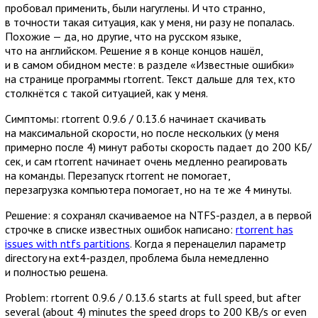
пробовал применить, были нагуглены. И что странно,
в точности такая ситуация, как у меня, ни разу не попалась.
Похожие — да, но другие, что на русском языке,
что на английском. Решение я в конце концов нашёл,
и в самом обидном месте: в разделе «Известные ошибки»
на странице программы rtorrent. Текст дальше для тех, кто
столкнётся с такой ситуацией, как у меня.
Симптомы: rtorrent 0.9.6 / 0.13.6 начинает скачивать
на максимальной скорости, но после нескольких (у меня
примерно после 4) минут работы скорость падает до 200 КБ/
сек, и сам rtorrent начинает очень медленно реагировать
на команды. Перезапуск rtorrent не помогает,
перезагрузка компьютера помогает, но на те же 4 минуты.
Решение: я сохранял скачиваемое на NTFS-раздел, а в первой
строчке в списке известных ошибок написано:
rtorrent has
issues with ntfs partitions
. Когда я перенацелил параметр
directory на ext4-раздел, проблема была немедленно
и полностью решена.
Problem: rtorrent 0.9.6 / 0.13.6 starts at full speed, but after
several (about 4) minutes the speed drops to 200 KB/s or even