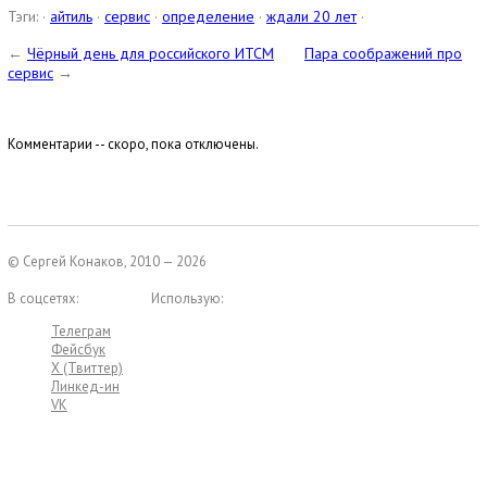
Тэги: ·
айтиль
·
сервис
·
определение
·
ждали 20 лет
·
←
Чёрный день для российского ИТСМ
Пара соображений про
сервис
→
Комментарии -- скоро, пока отключены.
© Сергей Конаков, 2010 — 2026
В соцсетях:
Использую:
Телеграм
Фейсбук
X (Твиттер)
Линкед-ин
VK