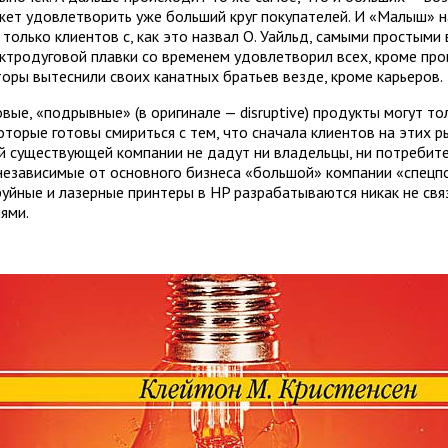
ет удовлетворить уже больший круг покупателей. И «Малыш» на
только клиентов с, как это назвал О. Уайльд, самыми простыми 
ктродуговой плавки со временем удовлетворил всех, кроме про
торы вытеснили своих канатных братьев везде, кроме карьеров.
вые, «подрывные» (в оригинале — disruptive) продукты могут т
которые готовы смириться с тем, что сначала клиентов на этих р
й существующей компании не дадут ни владельцы, ни потребит
и независимые от основного бизнеса «большой» компании «спецпо
руйные и лазерные принтеры в HP разрабатываются никак не свя
ями.