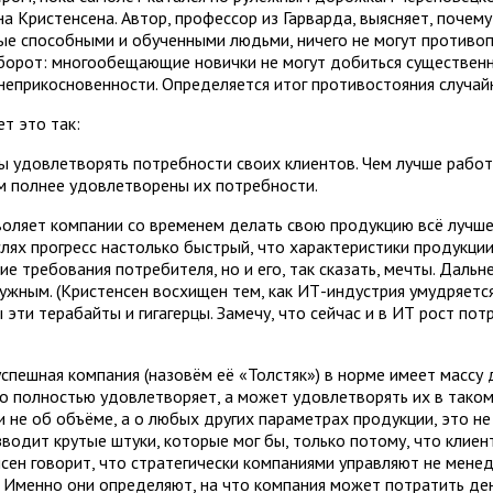
 Кристенсена. Автор, профессор из Гарварда, выясняет, почем
ые способными и обученными людьми, ничего не могут противо
оборот: многообещающие новички не могут добиться существенн
 неприкосновенности. Определяется итог противостояния случай
т это так:
 удовлетворять потребности своих клиентов. Чем лучше работ
м полнее удовлетворены их потребности.
воляет компании со временем делать свою продукцию всё лучше
слях прогресс настолько быстрый, что характеристики продукции
ие требования потребителя, но и его, так сказать, мечты. Даль
ужным. (Кристенсен восхищен тем, как ИТ-индустрия умудряетс
эти терабайты и гигагерцы. Замечу, что сейчас и в ИТ рост по
спешная компания (назовём её «Толстяк») в норме имеет массу 
о полностью удовлетворяет, а может удовлетворять их в таком
 не об объёме, а о любых других параметрах продукции, это не 
водит крутые штуки, которые мог бы, только потому, что клиент
сен говорит, что стратегически компаниями управляют не мен
 Именно они определяют, на что компания может потратить день