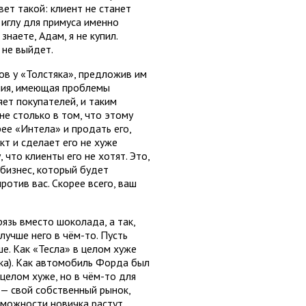
вет такой: клиент не станет
 иглу для примуса именно
наете, Адам, я не купил.
 не выйдет.
ов у «Толстяка», предложив им
ния, имеющая проблемы
ет покупателей, и таким
е столько в том, что этому
ее «Интела» и продать его,
кт и сделает его не хуже
 что клиенты его не хотят. Это,
бизнес, который будет
отив вас. Скорее всего, ваш
язь вместо шоколада, а так,
учше него в чём-то. Пусть
е. Как «Тесла» в целом хуже
ука). Как автомобиль Форда был
целом хуже, но в чём-то для
а — свой собственный рынок,
зможности новичка растут,