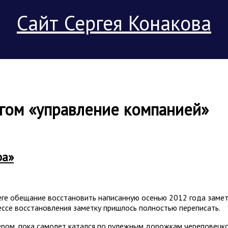
Сайт Сергея Конакова
тэгом «управление компанией»
ра»
ге обещание восстановить написанную осенью 2012 года заметк
ссе восстановления заметку пришлось полностью переписать.
ром, пока самолет катался по рулежным дорожкам череповецко