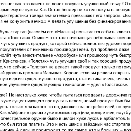
ельно: как это клиент не хочет покупать улучшенный товар? От
торые ему не нужны. Как Остап Бендер не хотел покупать вечную
арактеристики товара значительно превышают его запросы: «Вы з
 я не хочу жить вечно.» А делать улучшения без финансирования
будь стартап (назовём его «Малыш») попытается отбить клиент
кта «Толстяка». Опишем это так: начинающая небольшая компа
 чуть улучшить продукт, который сейчас полностью удовлетворя
покупателей от нынешних производителей. Тут проблема даже н
молёт чуть вместительнее «Аэробуса» или процессор чуть быстр
ет Кристенсен, «Толстяк» чуть улучшит свой и так хороший проду
, что сейчас «Толстяк» не делает такой продукт только потому,
ый уровень продаж «Малыша». Короче, если вы решили открыть 
ную версию существующего продукта, статистика очень, очень пр
ное улучшение существующих технологий — удел «Толстяков».
уже? Не настолько хуже, чтобы пытаться продавать дорожную гр
хуже существующего продукта в целом, новый продукт был бы л
пусть только для какого-то подмножества потребителей, но лучш
Как «Айфон» в целом хуже компьютера (или, конкретнее, ноутб
 огнестрельное оружие было в целом хуже луков и арбалетов. В 
-то был готов платить. Это и есть шанс и звёздный час стартап
рыночек. А дальше происходит то же самое, что и больших — во