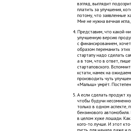
взгляд, выглядит подозрит
платить за улучшения, ко
потому, что заявленные х
Мне не нужна вечная игла,
Представим, что какой-ни
улучшенную версию проду
с финансированием, хочет
образом переманить этих 
стартапу надо сделать са
а в том, что в ответ, пиш
стартаповского. Вспомните
кстати, намек на ожидаем
производить чуть улучшен
«Малыш» умрёт. Постепен
А если сделать продукт х
чтобы будучи несомненно 
только в одном аспекте, 
бензинового автомобиля. 
в целом хуже лошади. Как
кого-то лучше. И этот кто
пусть для начала даже и 