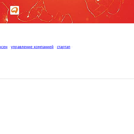
нсен
·
управление компанией
·
стартап
·