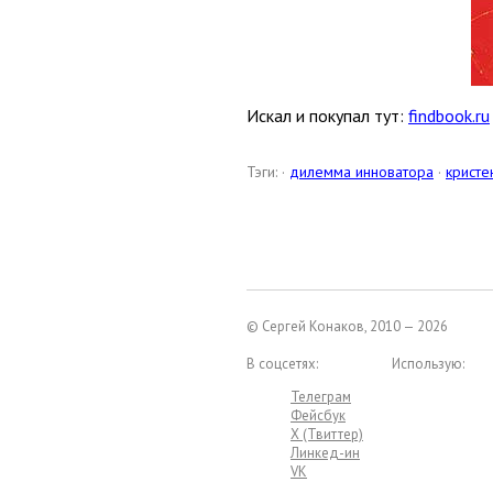
Искал и покупал тут:
findbook.ru
Тэги: ·
дилемма инноватора
·
кристе
© Сергей Конаков, 2010 — 2026
В соцсетях:
Использую:
Телеграм
Фейсбук
X (Твиттер)
Линкед-ин
VK