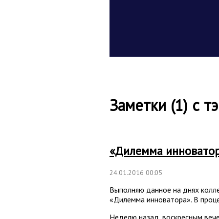
Заметки (1) с 
«Дилемма инновато
24.01.2016 00:05
Выполняю данное на днях колле
«Дилемма инноватора». В проце
Неделю назад, воскресным вече