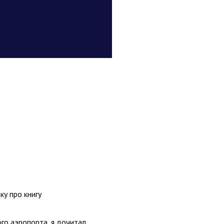
у про книгу
го аэропорта, я дочитал