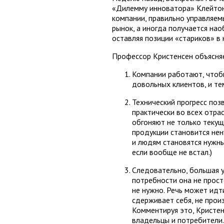
«Дилемму инноватора» Клейтона
компании, правильно управляем
рынок, а иногда получается на
оставляя позиции «стариков» в
Профессор Кристенсен объясняе
Компании работают, чтобы
довольных клиентов, и те
Технический прогресс поз
практически во всех отра
обгоняют не только текущ
продукции становится нен
и людям становятся нужны 
если вообще не встал.)
Следовательно, большая у
потребности она не прост
не нужно. Речь может идти
сдерживает себя, не произ
Комментируя это, Кристен
владельцы и потребители.