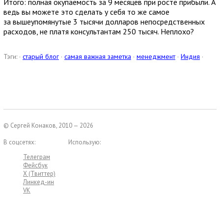
Итого: полная окупаемость за 9 месяцев при росте прибыли. А
ведь вы можете это сделать у себя то же самое
за вышеупомянутые 3 тысячи долларов непосредственных
расходов, не платя консультантам 250 тысяч. Неплохо?
Тэги: ·
старый блог
·
самая важная заметка
·
менеджмент
·
Индия
·
© Сергей Конаков, 2010 — 2026
В соцсетях:
Использую:
Телеграм
Фейсбук
X (Твиттер)
Линкед-ин
VK