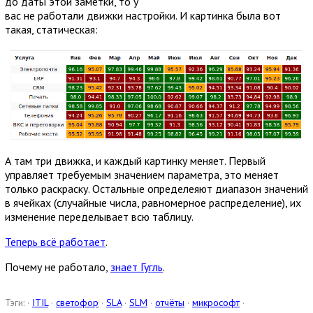
до даты этой заметки, то у
вас не работали движки настройки. И картинка была вот
такая, статическая:
А там три движка, и каждый картинку меняет. Первый
управляет требуемым значением параметра, это меняет
только раскраску. Остальные определеяют диапазон значений
в ячейках (случайные числа, равномерное распределение), их
изменение переделывает всю таблицу.
Теперь всё работает
.
Почему не работало,
знает Гугль
.
Тэги: ·
ITIL
·
светофор
·
SLA
·
SLM
·
отчёты
·
микрософт
·